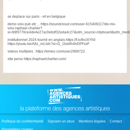
se deplace sur paris - vit en belgique
demo voix pub etc ... https://soundcloud.com/user-615409117/de-mo-
voix-raphael-charlier?
si=89f3776ce4de4e27ac0ebdf32eda4c27&utm_source=clipboard&utm_medi
institutionnel 2024 tourné en anglais https://f.io/Ilv16Yh0
https://youtu.be/A8z_nrLIsIc?si=G_1tvd4h4hDPFsxF
videos multiples : https://vimeo.com/user2969722
site perso https://raphaelcharlier.com/
Politique de confidentialité
Signaler un abus
Mentions légales
Contact
Paramètres cookies