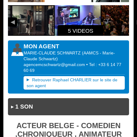
5 VIDEOS
MON AGENT
MARIE-CLAUDE SCHWARTZ
(
AAMCS - Marie-
Claude Schwartz
)
agencemcschwartz@gmail.com
• Tel : +33 6 14 77
60 69
Retrouver Raphael CHARLIER sur le site de
son agent
1 SON
ACTEUR BELGE - COMEDIEN
,CHRONIQUEUR , ANIMATEUR