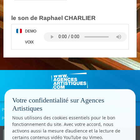
le son de Raphael CHARLIER
DEMO
VOIX
Votre confidentialité sur Agences
Artistiques
Politique de confidentialité
Signaler un abus
Mentions légales
Contact
Nous utilisons des cookies essentiels pour le bon
Paramètres cookies
fonctionnement du site. Avec votre accord, nous
activons aussi la mesure d’audience et la lecture de
Copyright © CC.Comunication
certains contenus vidéo YouTube ou Vimeo.
Tous droits réservés