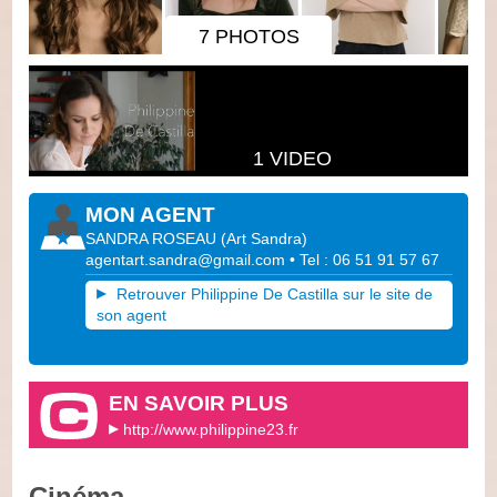
7 PHOTOS
1 VIDEO
MON AGENT
SANDRA ROSEAU
(
Art Sandra
)
agentart.sandra@gmail.com
• Tel : 06 51 91 57 67
Retrouver Philippine De Castilla sur le site de
son agent
EN SAVOIR PLUS
http://www.philippine23.fr
Cinéma