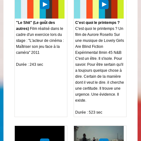
"Le Shit" (Le goût des
C'est quoi le printemps ?
autres)
Film réalisé dans le
C'est quoi le printemps ? Un
cadre d'un exercice lors du
film de Aurore Rosello Sur
stage : "L'acteur de cinéma :
une musique de Lovely Girls
Maîtriser son jeu face à la
Are Blind Fiction
caméra" 2011
Expérimental 8min 45 N&B
C'est un être. Il s'isole. Pour
Durée : 243 sec
savoir. Pour être sertain qu'il
a toujours quelque chose à
dire. Certain de la manière
dont il veut le dire. il cherche
une certitude. Il trouve une
urgence. Une évidence. Il
existe.
Durée : 523 sec