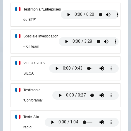
Testimonial"Entreprises
du BTP"
Spéciale Investigation
- Kill team
VOEUX 2016
SILCA
Testimonial
'Conforama'
Texte 'A la
radio'