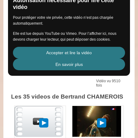
Autorisation nécessaire pour lire cette
vidéo
Pour protéger votre vie privée, cette vidéo n’est pas chargée
automatiquement.
Elle est lue depuis YouTube ou Vimeo. Pour l’afficher ici, nous
devons charger leur lecteur, qui peut déposer des cookies.
Accepter et lire la vidéo
En savoir plus
Vidéo vu 9510
fois
Les 35 videos de Bertrand CHAMEROIS