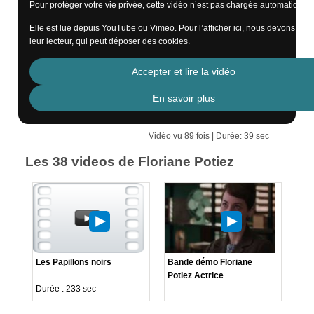
Pour protéger votre vie privée, cette vidéo n’est pas chargée automatiquem
Elle est lue depuis YouTube ou Vimeo. Pour l’afficher ici, nous devons cha
leur lecteur, qui peut déposer des cookies.
Accepter et lire la vidéo
En savoir plus
Vidéo vu 89 fois | Durée: 39 sec
Les 38 videos de Floriane Potiez
Les Papillons noirs
Bande démo Floriane
Potiez Actrice
Durée : 233 sec