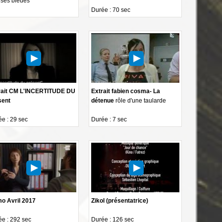
uses bleues
Durée : 70 sec
rait CM L'INCERTITUDE DU
Extrait fabien cosma- La
sent
détenue
rôle d'une taularde
e : 29 sec
Durée : 7 sec
o Avril 2017
Zikol (présentatrice)
e : 292 sec
Durée : 126 sec