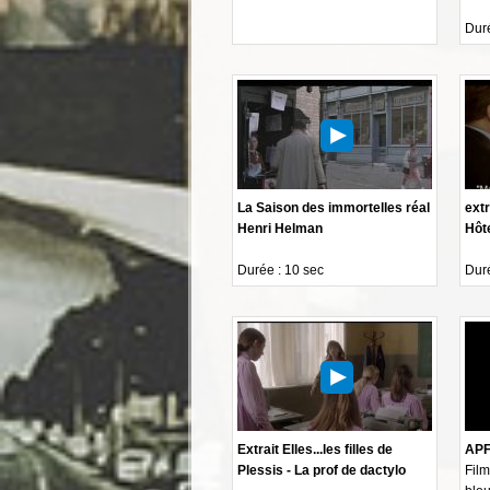
Duré
La Saison des immortelles réal
extr
Henri Helman
Hôt
Durée : 10 sec
Duré
Extrait Elles...les filles de
APF-
Plessis - La prof de dactylo
Film