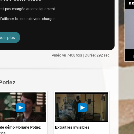
DE
n’est pas chargée automatiquement.
’afficher ici, nous devons charger
oir plus
Vidéo vu 7408 fois | Durée: 292 sec
Potiez
de démo Floriane Potiez
Extrait les invisibles
rice