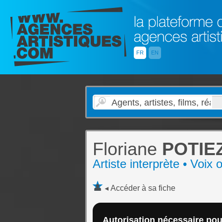
FR
EN
Floriane
POTIE
Artiste interprète • Voix o
Accéder à sa fiche
Autorisation nécessaire pour