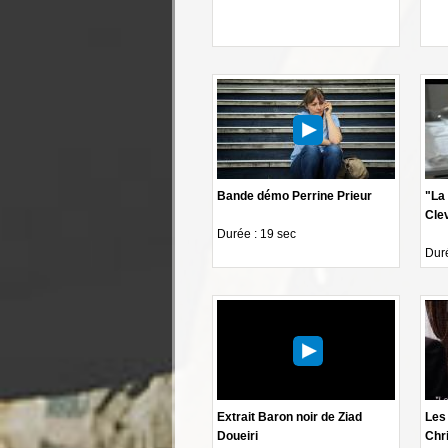
Bande démo Perrine Prieur
"La 
Cle
Durée : 19 sec
Duré
Extrait Baron noir de Ziad
Les
Doueiri
Chri