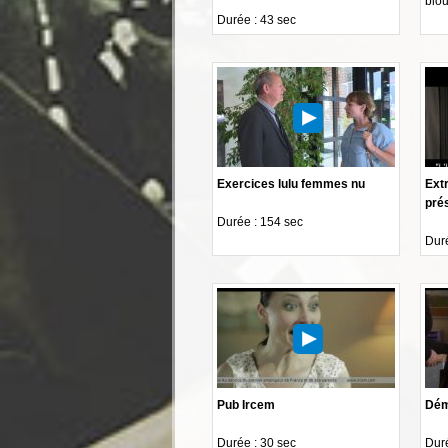
blo
Durée : 43 sec
Exercices lulu femmes nu
Ext
pré
Durée : 154 sec
Duré
Pub Ircem
Dém
Durée : 30 sec
Duré