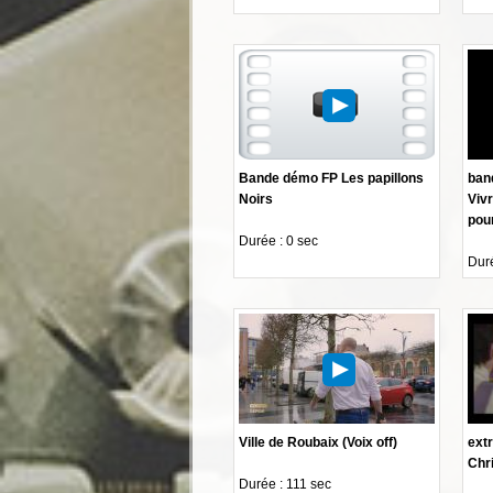
Bande démo FP Les papillons
ban
Noirs
Vivr
pour
Durée : 0 sec
Duré
Ville de Roubaix (Voix off)
extr
Chri
Durée : 111 sec