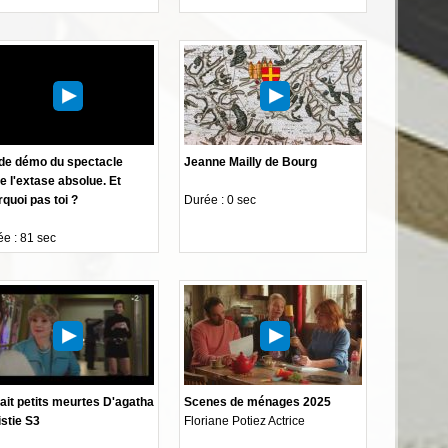
de démo du spectacle
Jeanne Mailly de Bourg
e l'extase absolue. Et
quoi pas toi ?
Durée : 0 sec
e : 81 sec
ait petits meurtes D'agatha
Scenes de ménages 2025
stie S3
Floriane Potiez Actrice