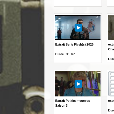
Extrait Serie Flash(s) 2025
extr
Chan
Durée : 31 sec
Duré
Extrait Petitits meurtres
extr
Saison 3
Duré