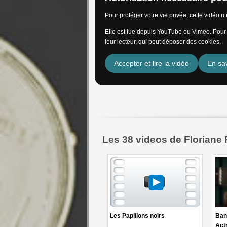
Pour protéger votre vie privée, cette vidéo 
Elle est lue depuis YouTube ou Vimeo. Pour l
leur lecteur, qui peut déposer des cookies.
Accepter et lire la vidéo
En sav
Les 38 videos de Floriane 
Les Papillons noirs
Ban
Act