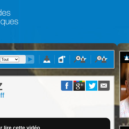
Z
ff
 lire cette vidéo