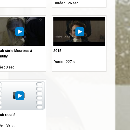
Durée : 126 sec
ait série Meurtres à
2015
tilly
Durée : 227 sec
e : 0 sec
ait recalé
e : 39 sec