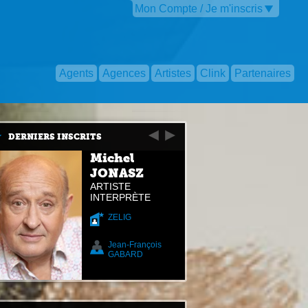
Mon Compte / Je m'inscris
Agents
Agences
Artistes
Clink
Partenaires
DERNIERS INSCRITS
Michel
JONASZ
ARTISTE
INTERPRÈTE
ZELIG
Jean-François
GABARD