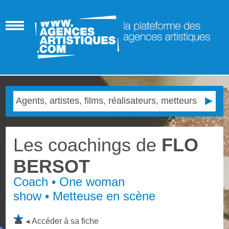
Les coachings de
FLO
BERSOT
Coach • One woman
show • Metteuse en scène
Accéder à sa fiche