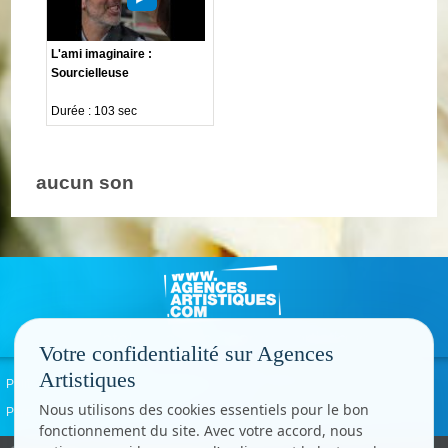
L'ami imaginaire :
Sourcielleuse
Durée : 103 sec
aucun son
Votre confidentialité sur Agences
Artistiques
Politique de confidentialité
Signaler un abus
Mentions légales
Contact
Nous utilisons des cookies essentiels pour le bon
Paramètres cookies
fonctionnement du site. Avec votre accord, nous