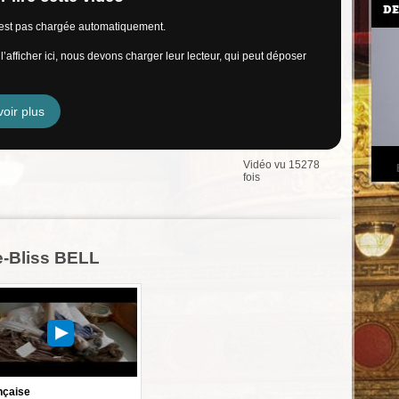
DE
n’est pas chargée automatiquement.
’afficher ici, nous devons charger leur lecteur, qui peut déposer
oir plus
Vidéo vu 15278
fois
e-Bliss BELL
nçaise