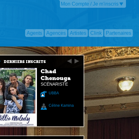
Mon Compte / Je m'inscris
Agents
Agences
Artistes
Clink
Partenaires
DERNIERS INSCRITS
Chad
Chenouga
SCÉNARISTE
UBBA
Céline Kamina