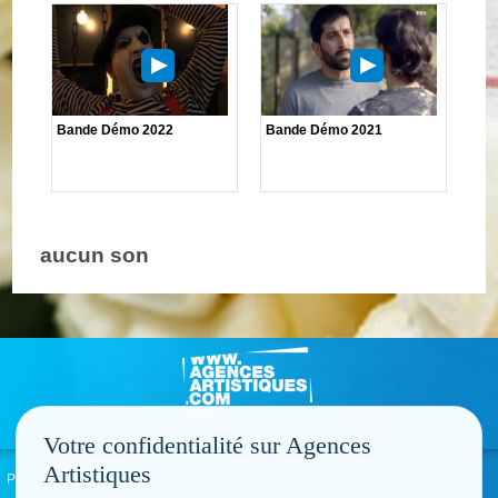
Bande Démo 2022
Bande Démo 2021
aucun son
Votre confidentialité sur Agences
Artistiques
Politique de confidentialité
Signaler un abus
Mentions légales
Contact