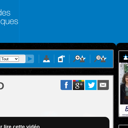
D
 lire cette vidéo