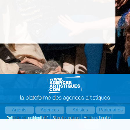
Agents
Agences
Artistes
Partenaires
Politique de confidentialité
Signaler un abus
Mentions légales
Partager :
Par mail
Contact
Paramètres cookies