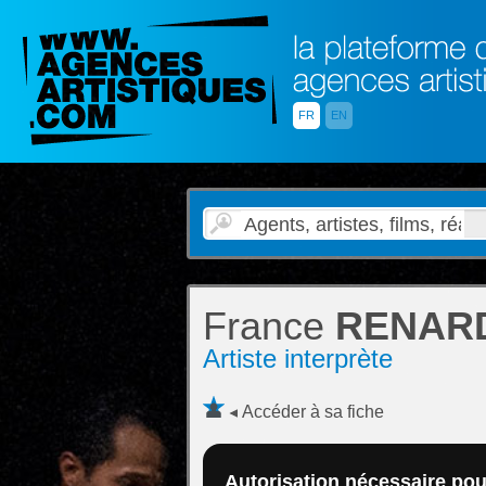
FR
EN
France
RENAR
Artiste interprète
Accéder à sa fiche
Autorisation nécessaire pour