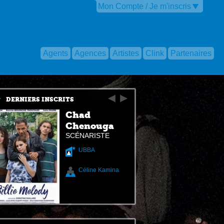
Mon Compte / Je m'inscris
Agents
Agences
Artistes
Clink
Partenaires
DERNIERS INSCRITS
Chad
Chenouga
SCÉNARISTE
UBBA
Céline Kamina