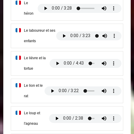
Le
héron
Le laboureur et ses
enfants
Le lièvre et la
tortue
Le lion et le
rat
Le loup et
l'agneau