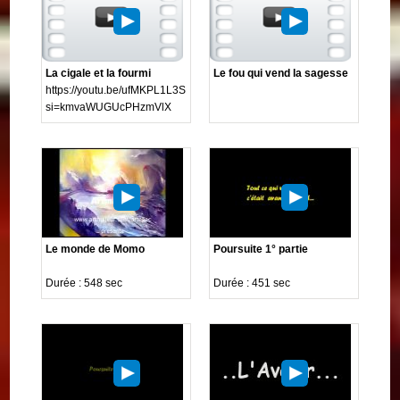
La cigale et la fourmi
Le fou qui vend la sagesse
https://youtu.be/ufMKPL1L3SE?
si=kmvaWUGUcPHzmVlX
Le monde de Momo
Poursuite 1° partie
Durée : 548 sec
Durée : 451 sec