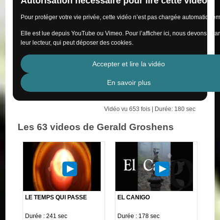
Autorisation nécessaire pour lire cette vidéo
Pour protéger votre vie privée, cette vidéo n’est pas chargée automatiquem
Elle est lue depuis YouTube ou Vimeo. Pour l’afficher ici, nous devons cha
leur lecteur, qui peut déposer des cookies.
Accepter et lire la vidéo
En savoir plus
Vidéo vu 653 fois | Durée: 180 sec
Les 63 videos de Gerald Groshens
LE TEMPS QUI PASSE
EL CANIGO
Durée : 241 sec
Durée : 178 sec