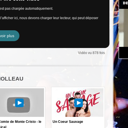
DE
n’est pas chargée automatiquement.
’afficher ici, nous devons charger leur lecteur, qui peut déposer
oir plus
Vidéo vu 878 fois
VIOLLEAU
omte de Monte Cristo - le
Un Coeur Sauvage
ical