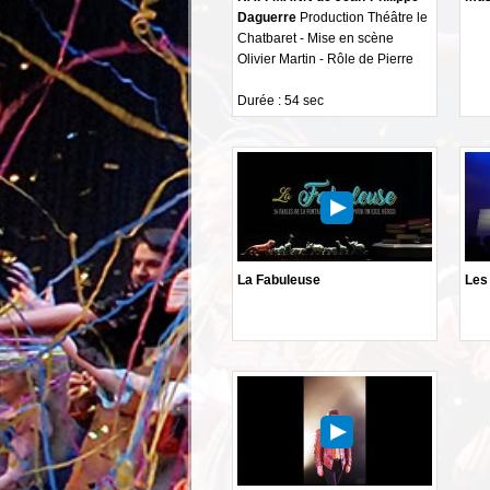
Daguerre
Production Théâtre le
Chatbaret - Mise en scène
Olivier Martin - Rôle de Pierre
Durée : 54 sec
La Fabuleuse
Les