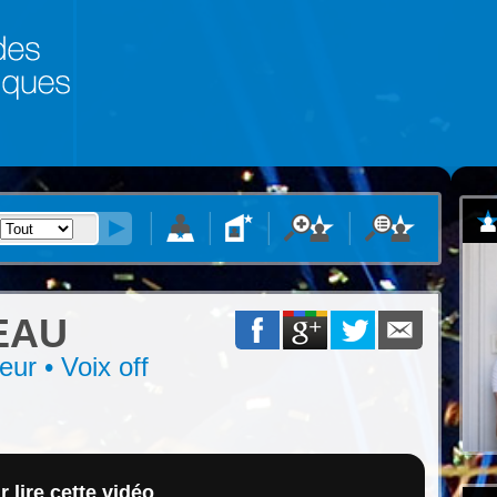
EAU
eur • Voix off
 lire cette vidéo