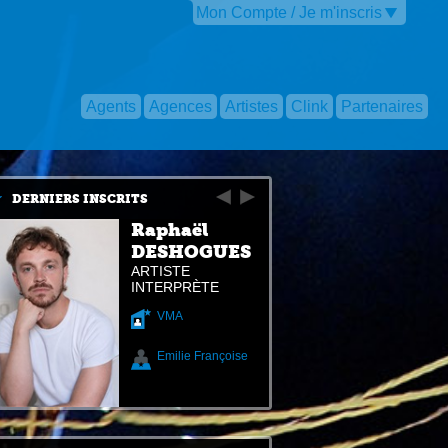
Mon Compte / Je m'inscris
Agents
Agences
Artistes
Clink
Partenaires
DERNIERS INSCRITS
Raphaël
DESHOGUES
ARTISTE
INTERPRÈTE
VMA
Emilie Françoise