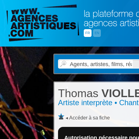
FR
EN
Thomas
VIOLL
Artiste interprète • Chant
Accéder à sa fiche
Autorisation nécessaire pour