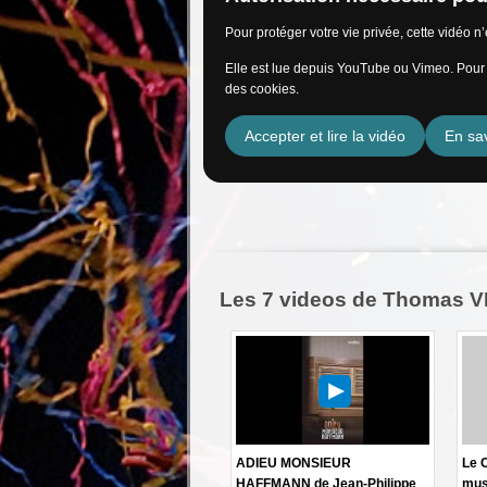
Pour protéger votre vie privée, cette vidéo 
Elle est lue depuis YouTube ou Vimeo. Pour l
des cookies.
Accepter et lire la vidéo
En sav
Les 7 videos de Thomas 
ADIEU MONSIEUR
Le C
HAFFMANN de Jean-Philippe
mus