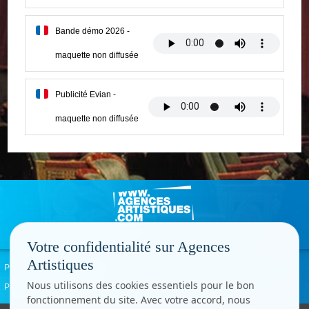
Bande démo 2026 -
maquette non diffusée
Publicité Evian -
maquette non diffusée
Votre confidentialité sur Agences
Artistiques
Politique de confidentialité
Signaler un abus
Mentions légales
Contact
Nous utilisons des cookies essentiels pour le bon
Paramètres cookies
fonctionnement du site. Avec votre accord, nous