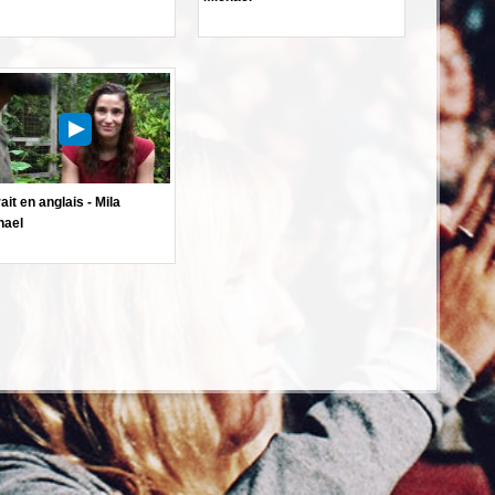
ait en anglais - Mila
hael