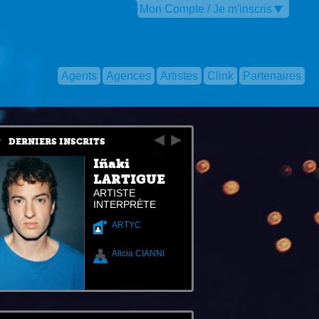
Mon Compte / Je m'inscris
Agents
Agences
Artistes
Clink
Partenaires
DERNIERS INSCRITS
Iñaki
LARTIGUE
ARTISTE
INTERPRÈTE
ARTYC
Alicia CIANNI