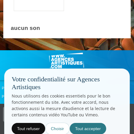
aucun son
Votre confidentialité sur Agences
Artistiques
Politique de confidentialité
Signaler un abus
Mentions légales
Contact
Nous utilisons des cookies essentiels pour le bon
Paramètres cookies
fonctionnement du site. Avec votre accord, nous
activons aussi la mesure d’audience et la lecture de
Copyright © CC.Comunication
certains contenus vidéo YouTube ou Vimeo.
Tous droits réservés
www.cccom.fr
Tout refuser
Choisir
Tout accepter