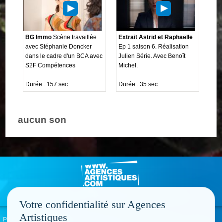
BG Immo
Scène travaillée
Extrait Astrid et Raphaëlle
avec Stéphanie Doncker
Ep 1 saison 6. Réalisation
dans le cadre d'un BCA avec
Julien Série. Avec Benoît
S2F Compétences
Michel.
Durée : 157 sec
Durée : 35 sec
aucun son
Votre confidentialité sur Agences
Artistiques
Politique de confidentialité
Signaler un abus
Mentions légales
Contact