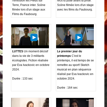
l'émission les Pieds sur
récit lu juste avant la prise.
Terre, France inter. Scène
Scène filmée lors d'un stage
filmée lors d'un stage aux
avec les films du Faubourg.
Films du Faubourg.
LUTTES
Un moment décisif
Le premier jour du
dans la vie de 3 militants
printemps
C'est le
écologistes. Fiction réalisée
printemps, il est temps de se
par Eva Ivackovic en octobre
remettre au sport! Sketch
2024.
musical en plan séquence
réalisé par Eva Ivackovic en
Durée : 133 sec
octobre 2024.
Durée : 164 sec