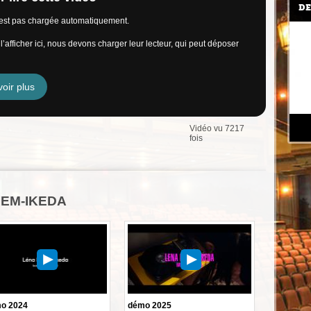
DE
n’est pas chargée automatiquement.
’afficher ici, nous devons charger leur lecteur, qui peut déposer
oir plus
Vidéo vu 7217
fois
LEM-IKEDA
o 2024
démo 2025