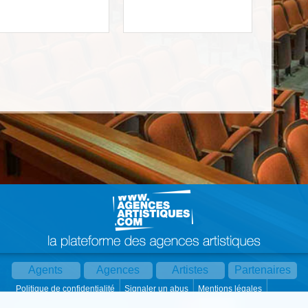
Agents
Agences
Artistes
Partenaires
Politique de confidentialité
Signaler un abus
Mentions légales
Partager :
Par mail
Contact
Paramètres cookies