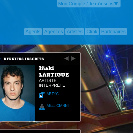
Mon Compte / Je m'inscris
Agents
Agences
Artistes
Clink
Partenaires
DERNIERS INSCRITS
Iñaki
LARTIGUE
ARTISTE
INTERPRÈTE
ARTYC
Alicia CIANNI