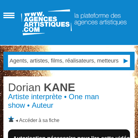
Dorian
KANE
Artiste interprète • One man
show • Auteur
Accéder à sa fiche