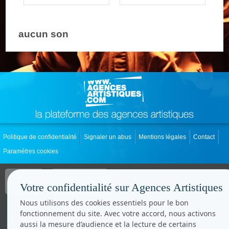
aucun son
Politique de confidentialité
Signaler un abus
Mentions légales
Contact
Paramètres cookies
Copyright © CC.Comunication
Tous droits réservés
Votre confidentialité sur Agences Artistiques
www.cccom.fr
Nous utilisons des cookies essentiels pour le bon
fonctionnement du site. Avec votre accord, nous activons
aussi la mesure d’audience et la lecture de certains