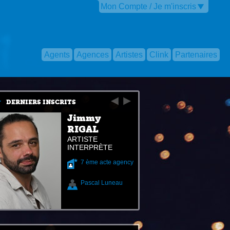
Mon Compte / Je m'inscris
Agents
Agences
Artistes
Clink
Partenaires
DERNIERS INSCRITS
Jimmy
RIGAL
ARTISTE
INTERPRÈTE
7 ème acte agency
Pascal Luneau