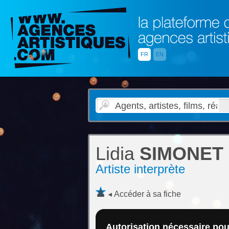
FR
EN
Lidia
SIMONET
Artiste interprète
Accéder à sa fiche
Autorisation nécessaire pour