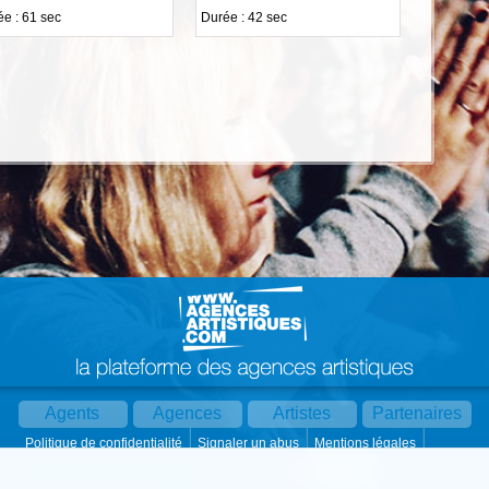
e : 61 sec
Durée : 42 sec
Agents
Agences
Artistes
Partenaires
Politique de confidentialité
Signaler un abus
Mentions légales
Partager :
Par mail
Contact
Paramètres cookies