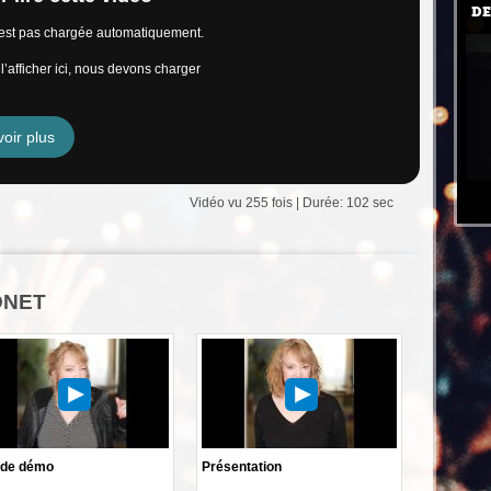
DE
n’est pas chargée automatiquement.
’afficher ici, nous devons charger
oir plus
Vidéo vu 255 fois | Durée: 102 sec
MONET
de démo
Présentation