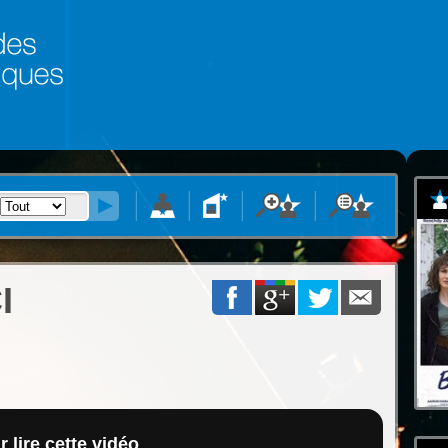
I
 lire cette vidéo