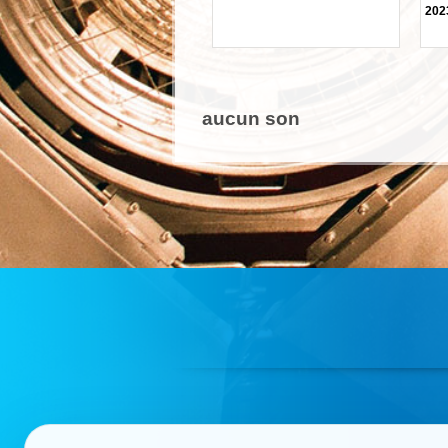
202
aucun son