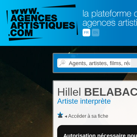
FR
EN
Hillel
BELABAC
Artiste interprète
Accéder à sa fiche
Autorisation nécessaire pour