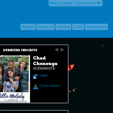
Mon Compte / Je m'inscris
Agents
Agences
Artistes
Clink
Partenaires
DERNIERS INSCRITS
Chad
Chenouga
SCÉNARISTE
UBBA
Céline Kamina