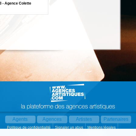
3 - Agence Colette
Agents
Agences
Artistes
Partenaires
Politique de confidentialité
Signaler un abus
Mentions légales
Partager :
Par mail
Contact
Paramètres cookies