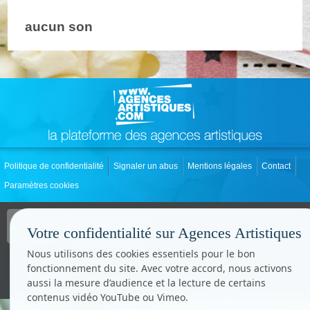
aucun son
Politique de confidentialité
Signaler un abus
Mentions légales
Contact
Paramètres cookies
Copyright © CC.Comunication
Tous droits réservés
Votre confidentialité sur Agences Artistiques
www.cccom.fr
Nous utilisons des cookies essentiels pour le bon
fonctionnement du site. Avec votre accord, nous activons
aussi la mesure d’audience et la lecture de certains
contenus vidéo YouTube ou Vimeo.