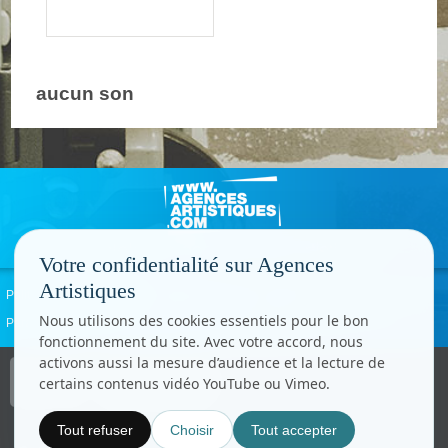
aucun son
Votre confidentialité sur Agences
Artistiques
Politique de confidentialité
Signaler un abus
Mentions légales
Contact
Nous utilisons des cookies essentiels pour le bon
Paramètres cookies
fonctionnement du site. Avec votre accord, nous
activons aussi la mesure d’audience et la lecture de
Copyright © CC.Comunication
certains contenus vidéo YouTube ou Vimeo.
Tous droits réservés
www.cccom.fr
Tout refuser
Choisir
Tout accepter