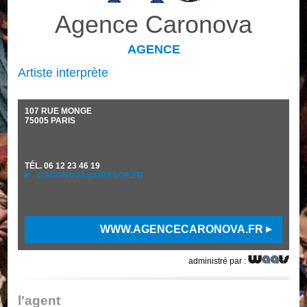
Agence Caronova
AGENCE
Artiste interprète
107 RUE MONGE
75005
PARIS
TÉL.
06 12 23 46 19
CARONOVA@ORANGE.FR
WWW.AGENCECARONOVA.FR
administré par :
l′agent