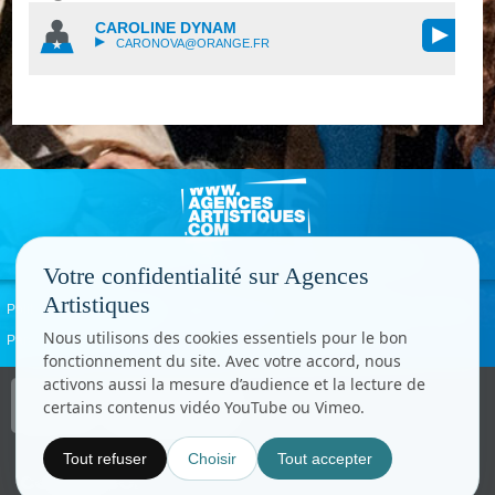
CAROLINE DYNAM
CARONOVA@ORANGE.FR
Votre confidentialité sur Agences
Artistiques
Politique de confidentialité
Signaler un abus
Mentions légales
Contact
Nous utilisons des cookies essentiels pour le bon
Paramètres cookies
fonctionnement du site. Avec votre accord, nous
activons aussi la mesure d’audience et la lecture de
Copyright © CC.Comunication
certains contenus vidéo YouTube ou Vimeo.
Tous droits réservés
www.cccom.fr
Tout refuser
Choisir
Tout accepter