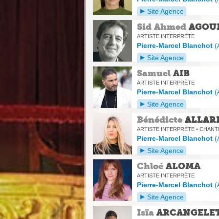
Site Agence
Sid Ahmed
AGOU
ARTISTE INTERPRÈTE
Pierre-Marcel Blanchot
(
Site Agence
Samuel
AIB
ARTISTE INTERPRÈTE
Pierre-Marcel Blanchot
(
Site Agence
Bénédicte
ALLAR
ARTISTE INTERPRÈTE • CHANT
Pierre-Marcel Blanchot
(
Site Agence
Chloé
ALOMA
ARTISTE INTERPRÈTE
Pierre-Marcel Blanchot
(
Site Agence
Isïa
ARCANGELET