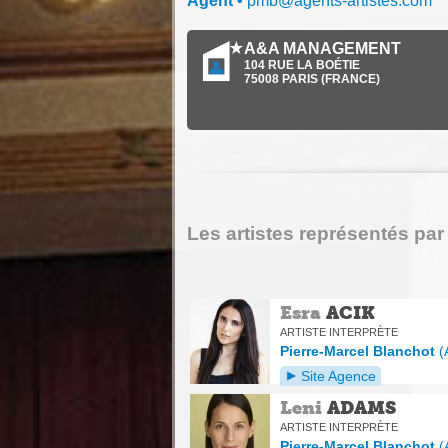
Agent
•
pmb@agents-artistes.com
A&A MANAGEMENT
104 RUE LA BOÉTIE
75008
PARIS
(
FRANCE
)
Les artistes représentés par
Esra
ACIK
ARTISTE INTERPRÈTE
Pierre-Marcel Blanchot
(
Site Agence
Leni
ADAMS
ARTISTE INTERPRÈTE
Pierre-Marcel Blanchot
(