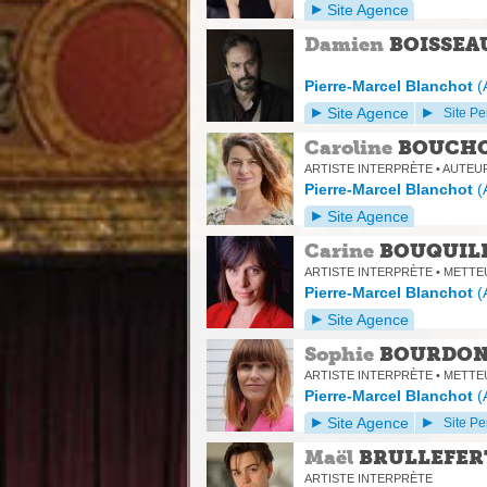
Site Agence
Damien
BOISSEA
Pierre-Marcel Blanchot
(
Site Agence
Site Pe
Caroline
BOUCH
ARTISTE INTERPRÈTE • AUTEU
Pierre-Marcel Blanchot
(
Site Agence
Carine
BOUQUIL
ARTISTE INTERPRÈTE • METTE
Pierre-Marcel Blanchot
(
Site Agence
Sophie
BOURDO
ARTISTE INTERPRÈTE • METTE
Pierre-Marcel Blanchot
(
Site Agence
Site Pe
Maël
BRULLEFER
ARTISTE INTERPRÈTE