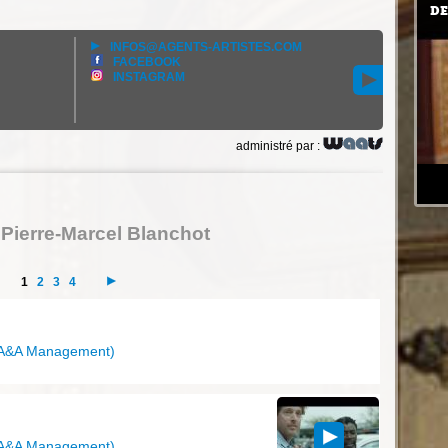
DE
INFOS@AGENTS-ARTISTES.COM
FACEBOOK
INSTAGRAM
administré par :
 Pierre-Marcel Blanchot
1
2
3
4
A&A Management
)
A&A Management
)