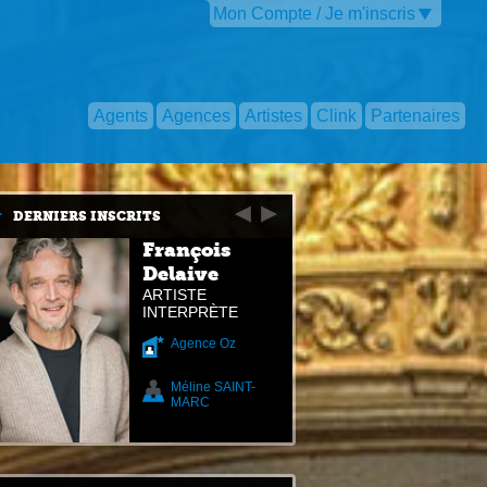
Mon Compte / Je m'inscris
Agents
Agences
Artistes
Clink
Partenaires
DERNIERS INSCRITS
François
Delaive
ARTISTE
INTERPRÈTE
Agence Oz
Méline SAINT-
MARC