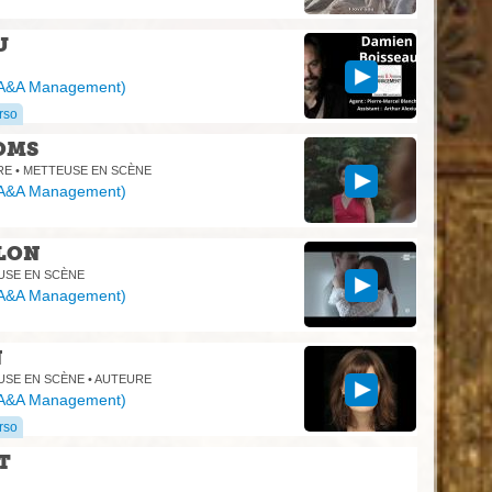
U
A&A Management
)
rso
OMS
RE • METTEUSE EN SCÈNE
A&A Management
)
LON
USE EN SCÈNE
A&A Management
)
N
USE EN SCÈNE • AUTEURE
A&A Management
)
rso
T