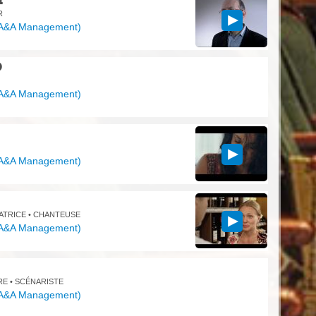
R
A&A Management
)
D
A&A Management
)
A&A Management
)
SATRICE • CHANTEUSE
A&A Management
)
RE • SCÉNARISTE
A&A Management
)