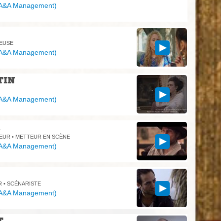
A&A Management
)
TEUSE
A&A Management
)
TIN
A&A Management
)
R
EUR • METTEUR EN SCÈNE
A&A Management
)
R • SCÉNARISTE
A&A Management
)
T