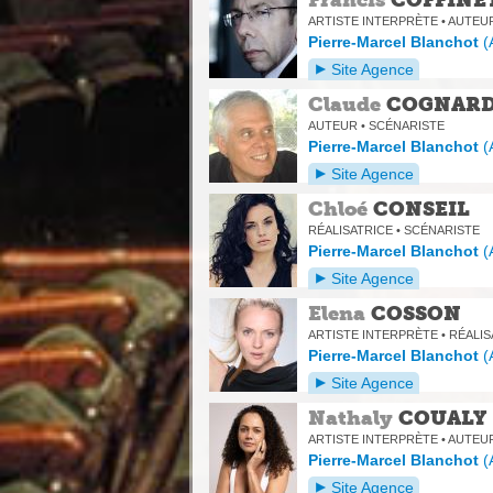
ARTISTE INTERPRÈTE • AUTEU
Pierre-Marcel Blanchot
(
Site Agence
Claude
COGNAR
AUTEUR • SCÉNARISTE
Pierre-Marcel Blanchot
(
Site Agence
Chloé
CONSEIL
RÉALISATRICE • SCÉNARISTE
Pierre-Marcel Blanchot
(
Site Agence
Elena
COSSON
ARTISTE INTERPRÈTE • RÉALI
Pierre-Marcel Blanchot
(
Site Agence
Nathaly
COUALY
ARTISTE INTERPRÈTE • AUTEU
Pierre-Marcel Blanchot
(
Site Agence