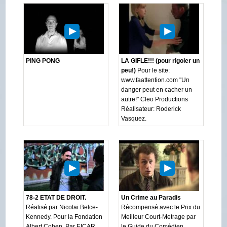
PING PONG
LA GIFLE!!! (pour rigoler un
peu!)
Pour le site:
www.faattention.com "Un
danger peut en cacher un
autre!" Cleo Productions
Réalisateur: Roderick
Vasquez.
78-2 ETAT DE DROIT.
Un Crime au Paradis
Réalisé par Nicolai Belce-
Récompensé avec le Prix du
Kennedy. Pour la Fondation
Meilleur Court-Metrage par
Albert Cohen. Par EICAR.
le Guide du Comédien