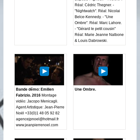
Réal: Cédric Thegner. -
"Nightwatch". Réal: Nicolai
Belce-Kennedy. - "Une
Ombre". Réal: Marc Lahore.
- "Gérard le petit cousin"
Réal: Marie Jeanne Nalbone
& Louis Dabrowski.
Bande démo: Emilien
Une Ombre.
Fabrizio. 2016
Montage
vidéo: Jacopo Menicagli.
Agent Artistique: Jean-Pierre
Noël +33(0)1 48 05 92 82
agencejpnoel@hotmail.fr
www.jeanpierrenoel.com