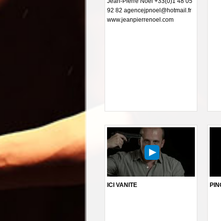
Jean-Pierre Noël +33(0)1 48 05
92 82 agencejpnoel@hotmail.fr
www.jeanpierrenoel.com
ICI VANITE
PIN