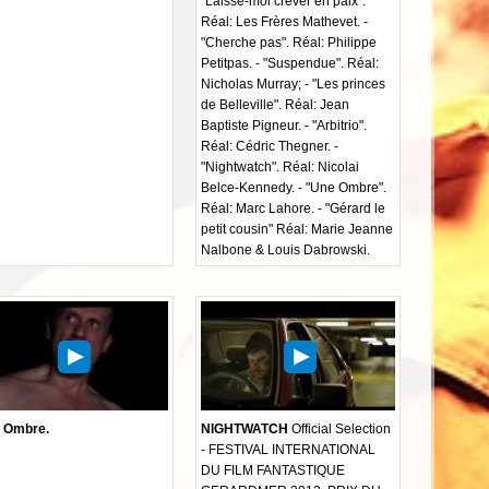
"Laisse-moi crever en paix".
Réal: Les Frères Mathevet. -
"Cherche pas". Réal: Philippe
Petitpas. - "Suspendue". Réal:
Nicholas Murray; - "Les princes
de Belleville". Réal: Jean
Baptiste Pigneur. - "Arbitrio".
Réal: Cédric Thegner. -
"Nightwatch". Réal: Nicolai
Belce-Kennedy. - "Une Ombre".
Réal: Marc Lahore. - "Gérard le
petit cousin" Réal: Marie Jeanne
Nalbone & Louis Dabrowski.
 Ombre.
NIGHTWATCH
Official Selection
- FESTIVAL INTERNATIONAL
DU FILM FANTASTIQUE