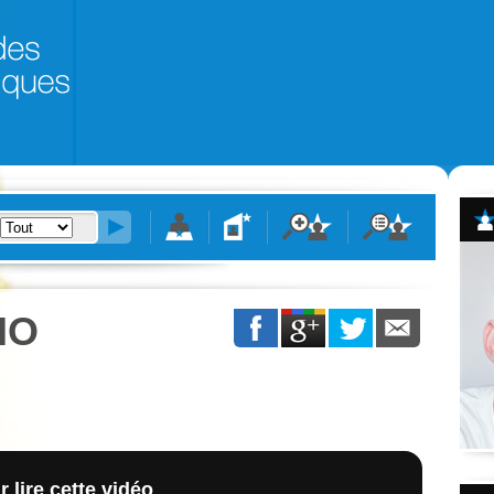
IO
 lire cette vidéo