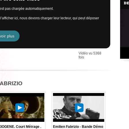
DE
n’est pas chargée automatiquement.
’afficher ici, nous devons charger leur lecteur, qui peut déposer
oir plus
Vidéo vu 5368
fois
FABRIZIO
IOGENE. Court Métrage .
Emilien Fabrizio - Bande Démo