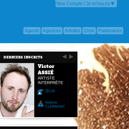
Mon Compte / Je m'inscris
Agents
Agences
Artistes
Clink
Partenaires
DERNIERS INSCRITS
Victor
ASSIÉ
ARTISTE
INTERPRÈTE
ZELIG
Antoine
CLERMONT