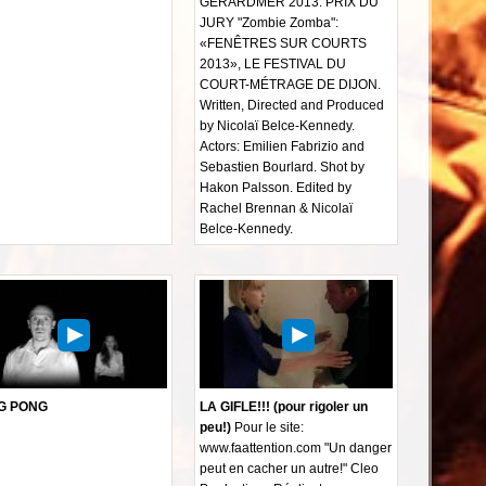
GERARDMER 2013. PRIX DU
JURY "Zombie Zomba":
«FENÊTRES SUR COURTS
2013», LE FESTIVAL DU
COURT-MÉTRAGE DE DIJON.
Written, Directed and Produced
by Nicolaï Belce-Kennedy.
Actors: Emilien Fabrizio and
Sebastien Bourlard. Shot by
Hakon Palsson. Edited by
Rachel Brennan & Nicolaï
Belce-Kennedy.
G PONG
LA GIFLE!!! (pour rigoler un
peu!)
Pour le site:
www.faattention.com "Un danger
peut en cacher un autre!" Cleo