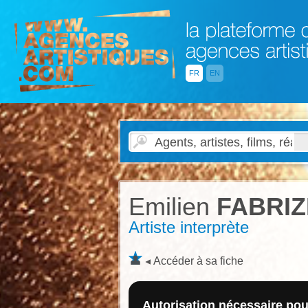
FR
EN
Emilien
FABRIZ
Artiste interprète
Accéder à sa fiche
Autorisation nécessaire pour