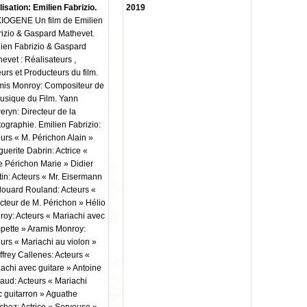
isation: Emilien Fabrizio.
2019
IOGENE Un film de Emilien
izio & Gaspard Mathevet.
ien Fabrizio & Gaspard
evet : Réalisateurs ,
urs et Producteurs du film.
mis Monroy: Compositeur de
usique du Film. Yann
ryn: Directeur de la
ographie. Emilien Fabrizio:
urs « M. Périchon Alain »
uerite Dabrin: Actrice «
 Périchon Marie » Didier
in: Acteurs « Mr. Eisermann
ouard Rouland: Acteurs «
cteur de M. Périchon » Hélio
oy: Acteurs « Mariachi avec
pette » Aramis Monroy:
urs « Mariachi au violon »
frey Callenes: Acteurs «
achi avec guitare » Antoine
aud: Acteurs « Mariachi
 guitarron » Aguathe
hez: Actrice « Serveuse »