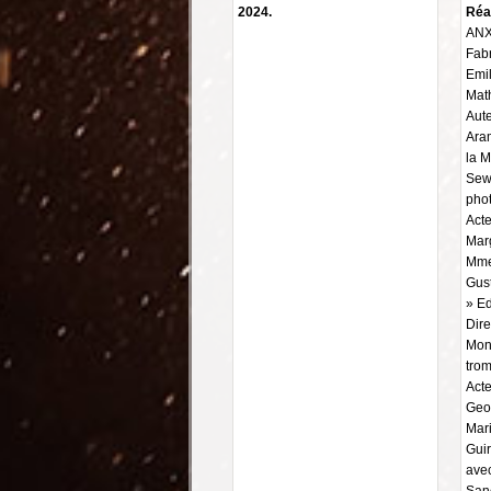
2024.
Réal
ANX
Fabr
Emil
Math
Aute
Ara
la M
Sewe
phot
Acte
Marg
Mme
Gust
» Ed
Dire
Monr
trom
Acte
Geof
Mari
Guir
avec
Sanc