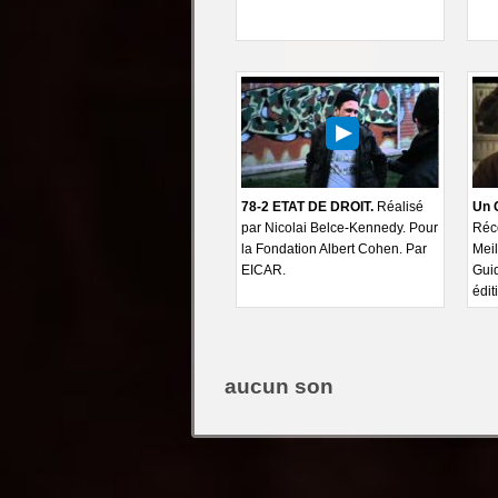
78-2 ETAT DE DROIT.
Réalisé
Un 
par Nicolai Belce-Kennedy. Pour
Réc
la Fondation Albert Cohen. Par
Meil
EICAR.
Gui
édit
aucun son