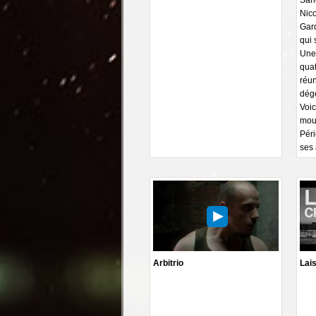
Nico
Gar
qui 
Une 
quat
réun
dég
Voic
mou
Péri
ses 
Arbitrio
Lai