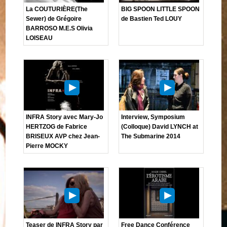
La COUTURIÈRE(The
BIG SPOON LITTLE SPOON
Sewer) de Grégoire
de Bastien Ted LOUY
BARROSO M.E.S Olivia
LOISEAU
INFRA Story avec Mary-Jo
Interview, Symposium
HERTZOG de Fabrice
(Colloque) David LYNCH at
BRISEUX AVP chez Jean-
The Submarine 2014
Pierre MOCKY
Teaser de INFRA Story par
Free Dance Conférence