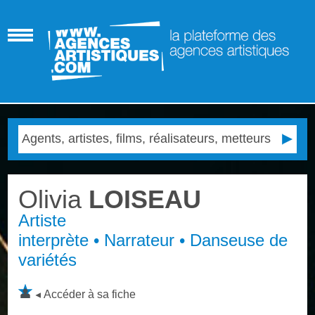
Olivia
LOISEAU
Artiste
interprète • Narrateur • Danseuse de
variétés
Accéder à sa fiche