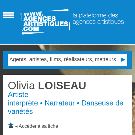
Olivia
LOISEAU
Artiste
interprète • Narrateur • Danseuse de
variétés
Accéder à sa fiche