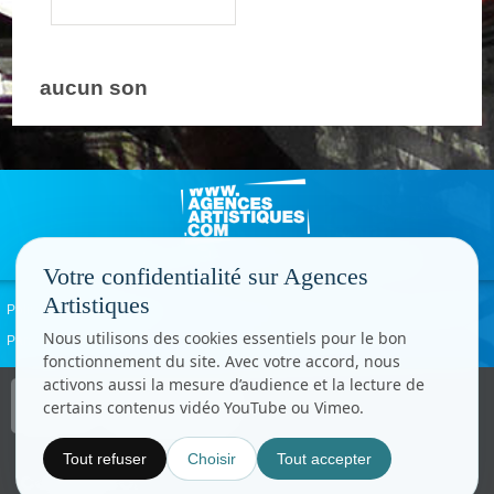
aucun son
Votre confidentialité sur Agences
Artistiques
Politique de confidentialité
Signaler un abus
Mentions légales
Contact
Nous utilisons des cookies essentiels pour le bon
Paramètres cookies
fonctionnement du site. Avec votre accord, nous
activons aussi la mesure d’audience et la lecture de
Copyright © CC.Comunication
certains contenus vidéo YouTube ou Vimeo.
Tous droits réservés
www.cccom.fr
Tout refuser
Choisir
Tout accepter