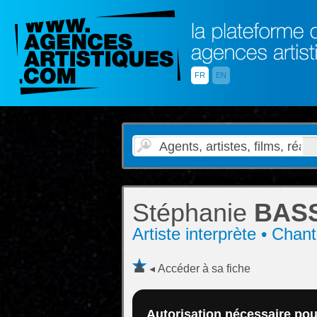
FR
EN
Stéphanie
BASS
Artiste interprète • Chan
Accéder à sa fiche
Autorisation nécessaire pour