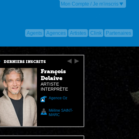
Mon Compte / Je m'inscris
Agents
Agences
Artistes
Clink
Partenaires
DERNIERS INSCRITS
François
Delaive
ARTISTE
INTERPRÈTE
Agence Oz
Méline SAINT-
MARC