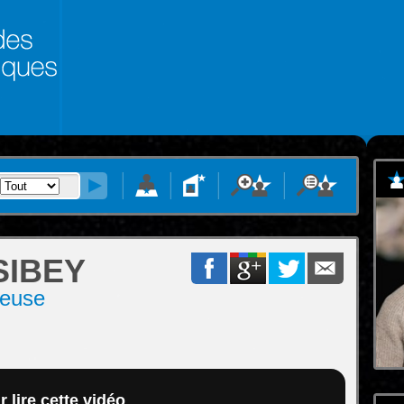
IBEY
teuse
 lire cette vidéo