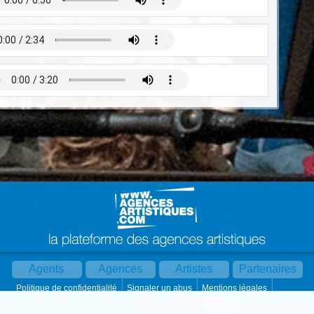
Agents
Agences
Artistes
Partenaires
Politique de confidentialité
Signaler un abus
Mentions légales
Partager :
Par mail
Contact
Paramètres cookies