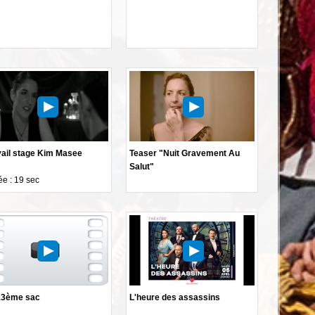
vail stage Kim Masee
Teaser "Nuit Gravement Au
Salut"
e : 19 sec
13ème sac
L'heure des assassins