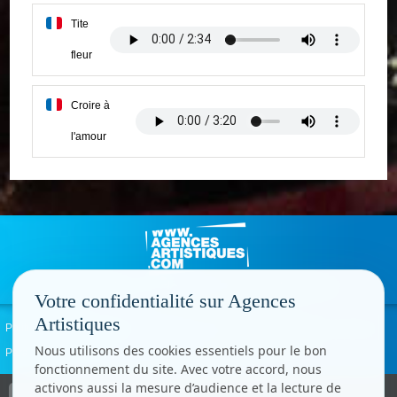
Tite
fleur
Croire à
l'amour
Votre confidentialité sur Agences
Artistiques
Politique de confidentialité
Signaler un abus
Mentions légales
Contact
Nous utilisons des cookies essentiels pour le bon
Paramètres cookies
fonctionnement du site. Avec votre accord, nous
activons aussi la mesure d’audience et la lecture de
Copyright © CC.Comunication