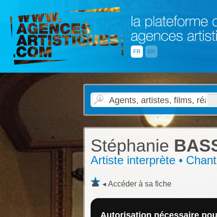
FR
EN
Stéphanie
BASS
Artiste interprète • Chan
Accéder à sa fiche
Autorisation nécessaire pour