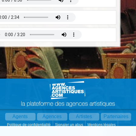
Agents
Agences
Artistes
Partenaires
Politique de confidentialité
Signaler un abus
Mentions légales
Partager :
Par mail
Contact
Paramètres cookies