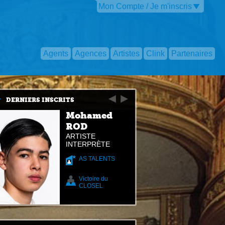
Mon Compte / Je m'inscris
Agents
Agences
Artistes
Clink
Partenaires
DERNIERS INSCRITS
Mohamed
ROD
ARTISTE
INTERPRÈTE
AS TALENTS
Victoire du
CLOSEL