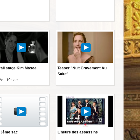
vail stage Kim Masee
Teaser "Nuit Gravement Au
Salut"
e : 19 sec
13ème sac
L'heure des assassins