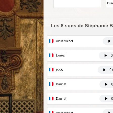
Duré
Les 8 sons de Stéphanie 
Albin Michel
L'oréal
IKKS
Daunat
Daunat
Albin Michel