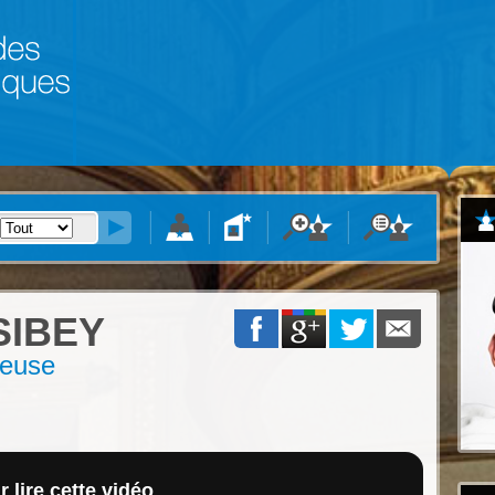
IBEY
teuse
 lire cette vidéo