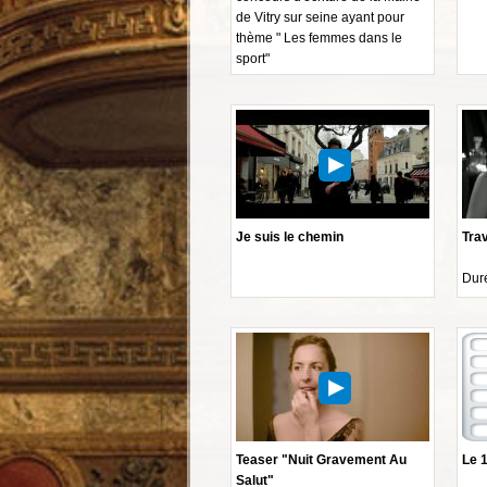
de Vitry sur seine ayant pour
thème " Les femmes dans le
sport"
Je suis le chemin
Tra
Duré
Teaser "Nuit Gravement Au
Le 
Salut"