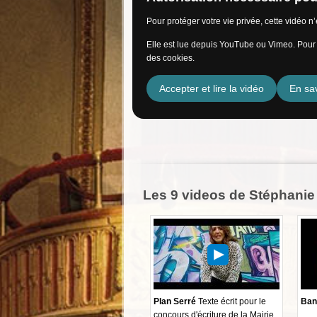
Pour protéger votre vie privée, cette vidéo 
Elle est lue depuis YouTube ou Vimeo. Pour l
des cookies.
Accepter et lire la vidéo
En sav
Les 9 videos de Stéphanie
Plan Serré
Texte écrit pour le
Ban
concours d'écriture de la Mairie