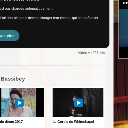
DE
n’est pas chargée automatiquement.
’afficher ici, nous devons charger leur lecteur, qui peut déposer
oir plus
Vidéo vu 837 fois
 Bassibey
de démo 2017
Le Cercle de Whitechapel