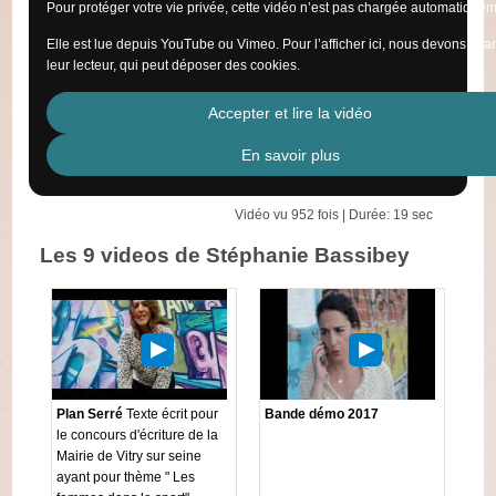
Pour protéger votre vie privée, cette vidéo n’est pas chargée automatiquem
Elle est lue depuis YouTube ou Vimeo. Pour l’afficher ici, nous devons cha
leur lecteur, qui peut déposer des cookies.
Accepter et lire la vidéo
En savoir plus
Vidéo vu 952 fois | Durée: 19 sec
Les 9 videos de Stéphanie Bassibey
Plan Serré
Texte écrit pour
Bande démo 2017
le concours d'écriture de la
Mairie de Vitry sur seine
ayant pour thème " Les