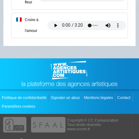
fleur
Croire à
l'amour
Politique de confidentialité
Signaler un abus
Mentions légales
Contact
Paramètres cookies
Copyright © CC.Comunication
Tous droits réservés
www.cccom.fr