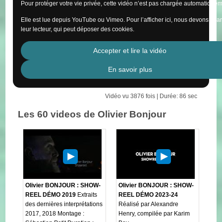
Pour protéger votre vie privée, cette vidéo n’est pas chargée automatiquem
Elle est lue depuis YouTube ou Vimeo. Pour l’afficher ici, nous devons cha
leur lecteur, qui peut déposer des cookies.
Accepter et lire la vidéo
En savoir plus
Vidéo vu 3876 fois | Durée: 86 sec
Les 60 videos de Olivier Bonjour
Olivier BONJOUR : SHOW-
Olivier BONJOUR : SHOW-
REEL DÉMO 2019
Extraits
REEL DÉMO 2023-24
des dernières interprétations
Réalisé par Alexandre
2017, 2018 Montage :
Henry, compilée par Karim