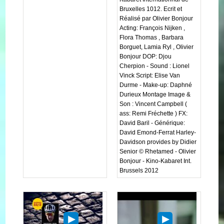
Bruxelles 1012. Ecrit et
Réalisé par Olivier Bonjour
Acting: François Nijken ,
Flora Thomas , Barbara
Borguet, Lamia Ryl , Olivier
Bonjour DOP: Djou
Cherpion - Sound : Lionel
Vinck Script: Elise Van
Durme - Make-up: Daphné
Durieux Montage Image &
Son : Vincent Campbell (
ass: Remi Fréchette ) FX:
David Baril - Générique:
David Emond-Ferrat Harley-
Davidson provides by Didier
Senior © Rhetamed - Olivier
Bonjour - Kino-Kabaret Int.
Brussels 2012