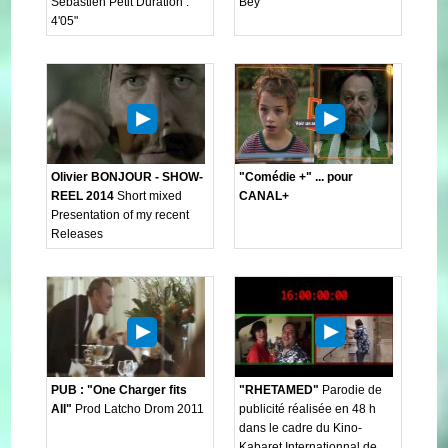
Sébastien Petit Duration :
Bey
4'05"
Olivier BONJOUR - SHOW-
"Comédie +" ... pour
REEL 2014
Short mixed
CANAL+
Presentation of my recent
Releases
PUB : "One Charger fits
"RHETAMED"
Parodie de
All"
Prod Latcho Drom 2011
publicité réalisée en 48 h
dans le cadre du Kino-
Kabaret Internationnal de