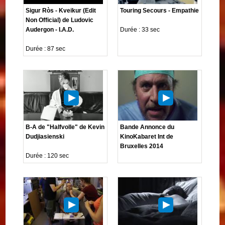
Sigur Ròs - Kveikur (Edit
Touring Secours - Empathie
Non Official) de Ludovic
Audergon - I.A.D.
Durée : 33 sec
Durée : 87 sec
B-A de "Halfvolle" de Kevin
Bande Annonce du
Dudjiasienski
KinoKabaret Int de
Bruxelles 2014
Durée : 120 sec