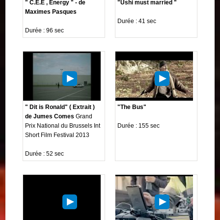
" C.E.E , Energy " - de
"Ushi must married "
Maximes Pasques
Durée : 41 sec
Durée : 96 sec
" Dit is Ronald" ( Extrait )
"The Bus"
de Jumes Comes
Grand
Prix National du Brussels Int
Durée : 155 sec
Short Film Festival 2013
Durée : 52 sec