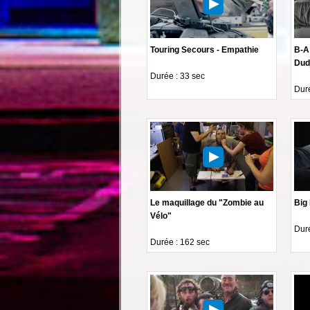
Touring Secours - Empathie
B-A 
Dud
Durée : 33 sec
Duré
Le maquillage du "Zombie au
Big
Vélo"
Duré
Durée : 162 sec