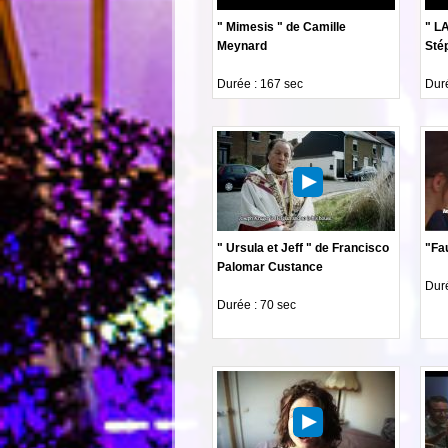
" Mimesis " de Camille
" LA
Meynard
Sté
Durée : 167 sec
Duré
" Ursula et Jeff " de Francisco
"Fa
Palomar Custance
Duré
Durée : 70 sec