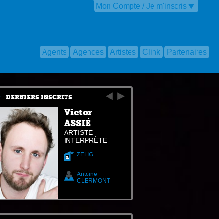
Mon Compte / Je m'inscris
Agents
Agences
Artistes
Clink
Partenaires
DERNIERS INSCRITS
Victor
ASSIÉ
ARTISTE
INTERPRÈTE
ZELIG
Antoine
CLERMONT