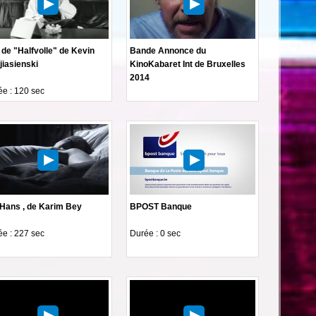
de "Halfvolle" de Kevin
Bande Annonce du
jiasienski
KinoKabaret Int de Bruxelles
2014
e : 120 sec
 Hans , de Karim Bey
BPOST Banque
e : 227 sec
Durée : 0 sec