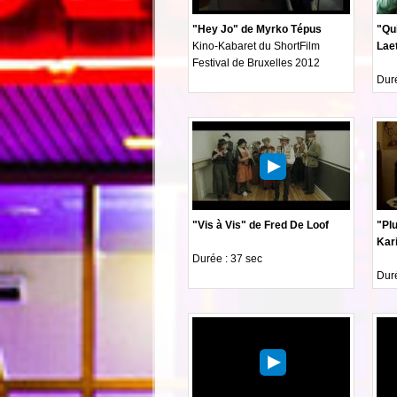
"Hey Jo" de Myrko Tépus
"Qui
Kino-Kabaret du ShortFilm
Laet
Festival de Bruxelles 2012
Duré
"Vis à Vis" de Fred De Loof
"Pl
Kar
Durée : 37 sec
Duré