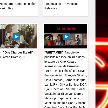
Alexandre Henry, compilée
Presentation of my recent
 Karim Bey
Releases
: "One Charger fits All"
"RHETAMED"
Parodie de
d Latcho Drom 2011
publicité réalisée en 48 h dans
le cadre du Kino-Kabaret
Internationnal de Bruxelles
1012. Ecrit et Réalisé par Olivier
Bonjour Acting: François Nijken ,
Flora Thomas , Barbara Borguet,
Lamia Ryl , Olivier Bonjour DOP:
Djou Cherpion - Sound : Lionel
Vinck Script: Elise Van Durme -
Make-up: Daphné Durieux
Montage Image & Son : Vincent
Campbell ( ass: Remi Fréchette