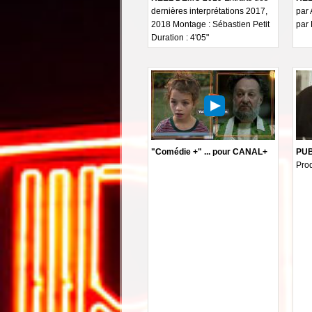
dernières interprétations 2017,
par 
2018 Montage : Sébastien Petit
par
Duration : 4'05"
"Comédie +" ... pour CANAL+
PUB 
Pro