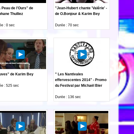
 Peau de l'Ours" de
"Jean-Hubert chante 'Valérie' -
phane Thulliez
de O.Bonjour & Karim Bey
e : 0 sec
Durée : 70 sec
uves" de Karim Bey
" Les Nantivales
effervescentes 2014" - Promo
e : 525 sec
du Festival par Michaël Bier
Durée : 136 sec