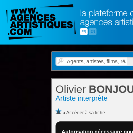
FR
EN
Olivier
BONJO
Artiste interprète
Accéder à sa fiche
Autorisation nécessaire pour