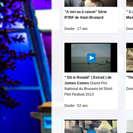
"A tort ou à raison" Série
" C.
RTBF de Alain Brunard
Max
Durée : 27 sec
Duré
" Dit is Ronald" ( Extrait ) de
"Th
Jumes Comes
Grand Prix
National du Brussels Int Short
Duré
Film Festival 2013
Durée : 52 sec