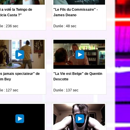
 a volé la Twingo de
"Le Fils du Commissaire" -
icia Casta ?"
James Deano
e : 236 sec
Durée : 48 sec
us jamais spectateur" de
"La Vie est Belge" de Quentin
im Bey
Descotte
e : 127 sec
Durée : 137 sec