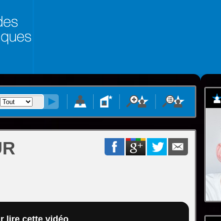
UR
 lire cette vidéo