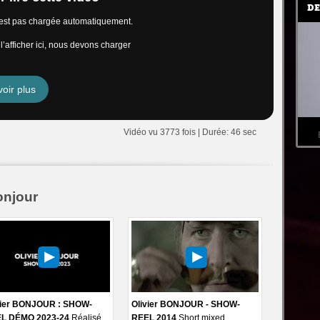
DE
n’est pas chargée automatiquement.
’afficher ici, nous devons charger
oir plus
Vidéo vu 3773 fois | Durée: 46 sec
onjour
vier BONJOUR : SHOW-
Olivier BONJOUR - SHOW-
L DÉMO 2023-24
Réalisé
REEL 2014
Short mixed