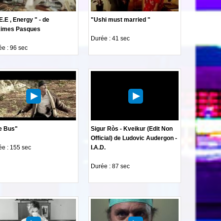
E.E , Energy " - de
"Ushi must married "
imes Pasques
Durée : 41 sec
e : 96 sec
e Bus"
Sigur Ròs - Kveikur (Edit Non
Official) de Ludovic Audergon -
e : 155 sec
I.A.D.
Durée : 87 sec