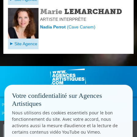
Marie
LEMARCHAND
ARTISTE INTERPRÈTE
Nadia Perrot
(
Cave Canem
)
Site Agence
Votre confidentialité sur Agences
Artistiques
Politique de confidentialité
Signaler un abus
Mentions légales
Contact
Nous utilisons des cookies essentiels pour le bon
Paramètres cookies
fonctionnement du site. Avec votre accord, nous
activons aussi la mesure d’audience et la lecture de
Copyright © CC.Comunication
certains contenus vidéo YouTube ou Vimeo.
Tous droits réservés
www.cccom.fr