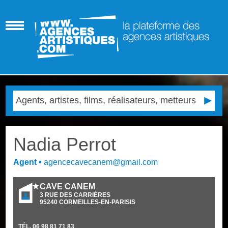
Nadia Perrot
Agent
•
agencecavecanem@gmail.com
CAVE CANEM
3 RUE DES CARRIÈRES
95240
CORMEILLES-EN-PARISIS
TÉL.
06 98 81 71 83