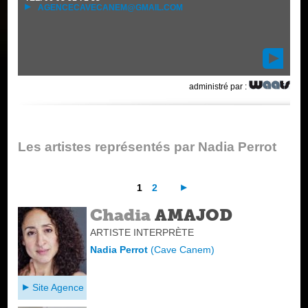
AGENCECAVECANEM@GMAIL.COM
administré par :
Les artistes représentés par Nadia Perrot
1
2
Chadia
AMAJOD
ARTISTE INTERPRÈTE
Nadia Perrot
(
Cave Canem
)
Site Agence